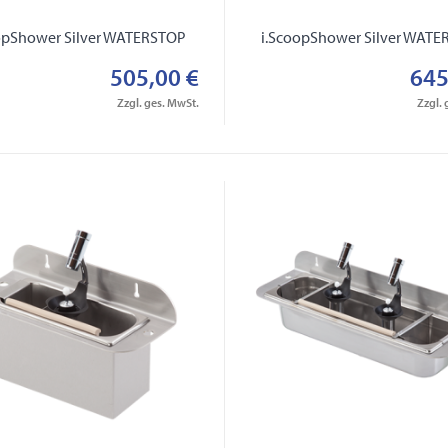
opShower Silver WATERSTOP
i.ScoopShower Silver WAT
505,00 €
645
Zzgl. ges. MwSt.
Zzgl. 