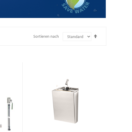
In
Sortieren nach
absteigender
Reihenfolge