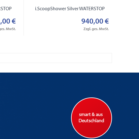
ERSTOP
i.ScoopShower Silver WATERSTOP
,00 €
940,00 €
ges. MwSt.
Zzgl. ges. MwSt.