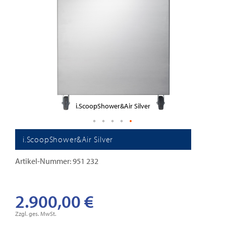
gallery
i.ScoopShower&Air Silver
Skip
i.ScoopShower&Air Silver
to
the
Artikel-Nummer: 951 232
beginning
of
2.900,00 €
the
images
Zzgl. ges. MwSt.
gallery